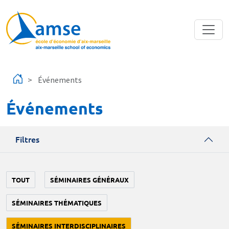
Aller au contenu principal
Événements
Événements
Filtres
TOUT
SÉMINAIRES GÉNÉRAUX
SÉMINAIRES THÉMATIQUES
SÉMINAIRES INTERDISCIPLINAIRES