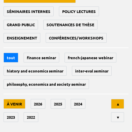
SÉMINAIRES INTERNES
POLICY LECTURES
GRAND PUBLIC
SOUTENANCES DE THÈSE
ENSEIGNEMENT
CONFÉRENCES/WORKSHOPS
tout
finance seminar
french-japanese webinar
history and economics seminar
inter-eval seminar
philosophy, economics and society seminar
Tri
À VENIR
2026
2025
2024
▲
2023
2022
▼