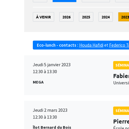
À VENIR
2026
2025
2024
202
Eco-lunch - contacts :
Houda Hafidi
et
Federico T
Jeudi 5 janvier 2023
SÉMINA
12:30 à 13:30
Fabie
MEGA
Universi
Jeudi 2 mars 2023
SÉMINA
12:30 à 13:30
Pierr
Îlot Bernard du Bois
École p