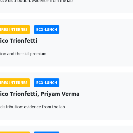
 size distribution: evidence from the lab
IRES INTERNES
ECO-LUNCH
ico Trionfetti
ion and the skill premium
IRES INTERNES
ECO-LUNCH
ico Trionfetti, Priyam Verma
 distribution: evidence from the lab