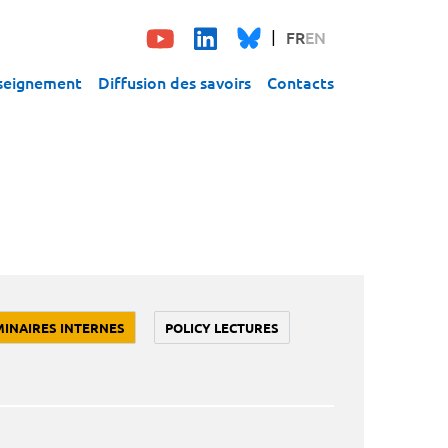
FR
EN
seignement
Diffusion des savoirs
Contacts
MINAIRES INTERNES
POLICY LECTURES