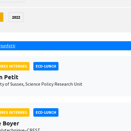
3
2022
rionfetti
IRES INTERNES
ECO-LUNCH
n Petit
ty of Sussex, Science Policy Research Unit
IRES INTERNES
ECO-LUNCH
e Boyer
olytechnique–CREST