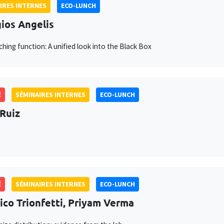
IRES INTERNES
ECO-LUNCH
ios Angelis
hing function: A unified look into the Black Box
É
SÉMINAIRES INTERNES
ECO-LUNCH
 Ruiz
É
SÉMINAIRES INTERNES
ECO-LUNCH
ico Trionfetti, Priyam Verma