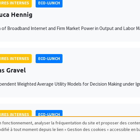
IRES INTERNES
ECO-LUNCH
uca Hennig
n of Broadband Internet and Firm Market Power in Output and Labor M
IRES INTERNES
ECO-LUNCH
as Gravel
endent Weighted Average Utility Models for Decision Making under Ig
IRES INTERNES
ECO-LUNCH
bon fonctionnement, analyser la fréquentation du site et proposer des conte
ine Camous
modifié à tout moment depuis le lien « Gestion des cookies » accessible en 
ity of Mannheim
Bank Strategic Communication and the Dynamics of Reputation