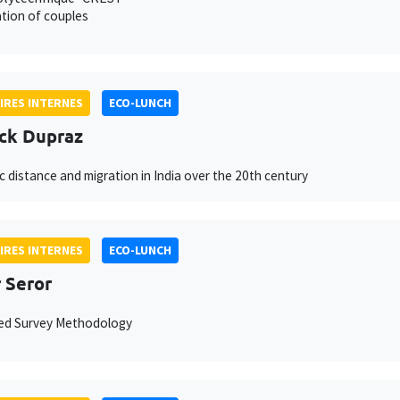
tion of couples
IRES INTERNES
ECO-LUNCH
ck Dupraz
ic distance and migration in India over the 20th century
IRES INTERNES
ECO-LUNCH
 Seror
ced Survey Methodology