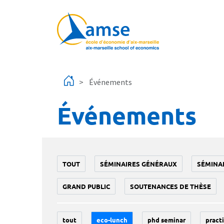
Aller au contenu principal
Événements
Événements
TOUT
SÉMINAIRES GÉNÉRAUX
SÉMINA
GRAND PUBLIC
SOUTENANCES DE THÈSE
tout
eco-lunch
phd seminar
practi