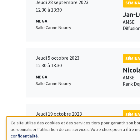
Jeudi 28 septembre 2023
SÉMINA
12:30 à 13:30
Jan-L
MEGA
AMSE
Salle Carine Nourry
Diffusio
Jeudi 5 octobre 2023
SÉMINA
12:30 à 13:30
Nicol
MEGA
AMSE
Salle Carine Nourry
Rank Dep
Jeudi 19 octobre 2023
SÉMINA
12:30 à 13:30
Ce site utilise des cookies et des services tiers pour garantir son 
Anto
personnaliser l’utilisation de ces services. Votre choix pourra être 
Utilisation
MEGA
Univers
confidentialité
.
Salle Carine Nourry
Central 