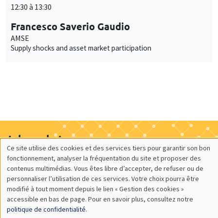
12:30 à 13:30
Francesco Saverio Gaudio
AMSE
Supply shocks and asset market participation
Job market
Ce site utilise des cookies et des services tiers pour garantir son bon
Retrouvez l'ensemble de nos candidats disponibles
Utilisation
fonctionnement, analyser la fréquentation du site et proposer des
actuellement sur le Job market
contenus multimédias. Vous êtes libre d’accepter, de refuser ou de
des
Candidats
personnaliser l’utilisation de ces services. Votre choix pourra être
modifié à tout moment depuis le lien « Gestion des cookies »
données
accessible en bas de page. Pour en savoir plus, consultez notre
personnelles
politique de confidentialité
.
À propos
Nos engagements