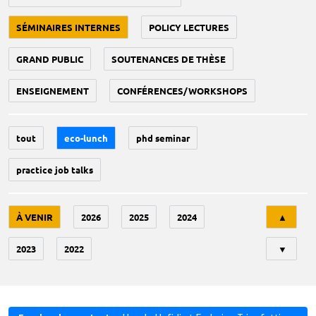
SÉMINAIRES INTERNES
POLICY LECTURES
GRAND PUBLIC
SOUTENANCES DE THÈSE
ENSEIGNEMENT
CONFÉRENCES/WORKSHOPS
tout
eco-lunch
phd seminar
practice job talks
Tri
À VENIR
2026
2025
2024
▲
2023
2022
▼