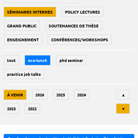
SÉMINAIRES INTERNES
POLICY LECTURES
GRAND PUBLIC
SOUTENANCES DE THÈSE
ENSEIGNEMENT
CONFÉRENCES/WORKSHOPS
tout
eco-lunch
phd seminar
practice job talks
Tri
À VENIR
2026
2025
2024
▲
2023
2022
▼