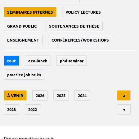
SÉMINAIRES INTERNES
POLICY LECTURES
GRAND PUBLIC
SOUTENANCES DE THÈSE
ENSEIGNEMENT
CONFÉRENCES/WORKSHOPS
tout
eco-lunch
phd seminar
practice job talks
Tri
À VENIR
2026
2025
2024
▲
2023
2022
▼
Programmation à venir