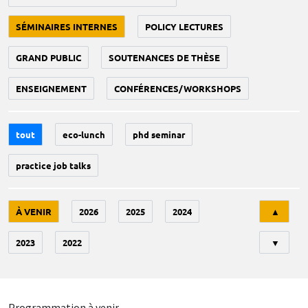
SÉMINAIRES INTERNES
POLICY LECTURES
GRAND PUBLIC
SOUTENANCES DE THÈSE
ENSEIGNEMENT
CONFÉRENCES/WORKSHOPS
tout
eco-lunch
phd seminar
practice job talks
Tri
À VENIR
2026
2025
2024
▲
2023
2022
▼
Programmation à venir