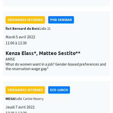
SÉMINAIRES INTERNES
PHD SEMINAR
Îlot Bernard du Bois
Salle 21
Mardi 5 avril 2022
11:00 à 12:30
Kenza Elass*, Matteo Sestito**
AMSE
What do women want in a job? Gender-biased preferences and
the reservation wage gap*
SÉMINAIRES INTERNES
ECO-LUNCH
MEGA
Salle Carine Nourry
Jeudi 7 avril 2022
12:30 à 13:30
Fabio Cerina
University of Cagliari