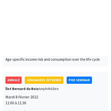
MEGA
Salle Carine Nourry
Mardi 1 février 2022
11:00 à 11:45
Mykhailo Matvieiev
AMSE
Age-specific income risk and consumption over the life cycle
ANNULÉ
SÉMINAIRES INTERNES
PHD SEMINAR
Îlot Bernard du Bois
Amphithéâtre
Mardi 8 février 2022
11:00 à 11:30
Claire Alestra
AMSE
Powering down nuclear, a multidimensional impact evaluation
of the German case