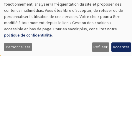
Mardi 19 avril 2022
11:00 à 12:30
Valentin Tissot*, Jade Ponsard**
AMSE
What is a good high school? Determinants and implications of
high school value-added in France*
SÉMINAIRES INTERNES
PHD SEMINAR
MEGA
Mardi 26 avril 2022
11:00 à 12:15
Mathias Silva Vazquez*, Tizie Bene**
AMSE
A workflow for Bayesian inference on income distributions
accounting for high-income data issues*