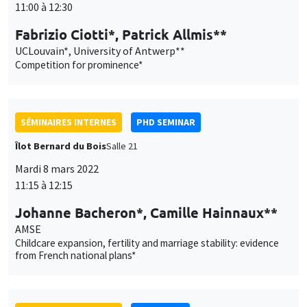
Competition for prominence*
SÉMINAIRES INTERNES
PHD SEMINAR
Îlot Bernard du Bois
Salle 21
Mardi 8 mars 2022
11:15 à 12:15
Johanne Bacheron*, Camille Hainnaux**
AMSE
Childcare expansion, fertility and marriage stability: evidence
from French national plans*
SÉMINAIRES INTERNES
ECO-LUNCH
MEGA
Salle Carine Nourry
Jeudi 10 mars 2022