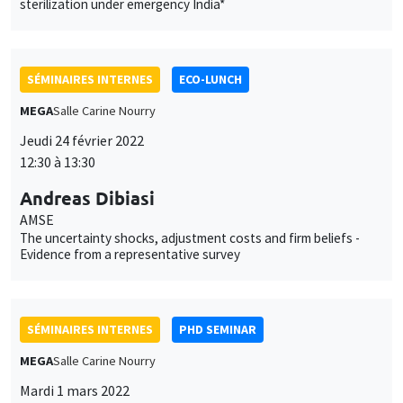
SÉMINAIRES INTERNES
ECO-LUNCH
MEGA
Salle Carine Nourry
Jeudi 24 février 2022
12:30 à 13:30
Andreas Dibiasi
AMSE
The uncertainty shocks, adjustment costs and firm beliefs -
Evidence from a representative survey
SÉMINAIRES INTERNES
PHD SEMINAR
MEGA
Salle Carine Nourry
Mardi 1 mars 2022
11:00 à 12:30
Fabrizio Ciotti*, Patrick Allmis**
UCLouvain*, University of Antwerp**