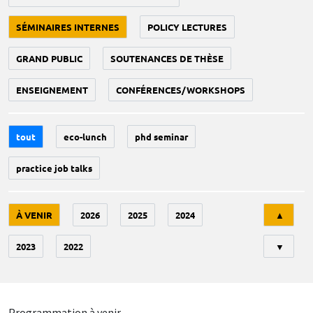
SÉMINAIRES INTERNES
POLICY LECTURES
GRAND PUBLIC
SOUTENANCES DE THÈSE
ENSEIGNEMENT
CONFÉRENCES/WORKSHOPS
tout
eco-lunch
phd seminar
practice job talks
Tri
À VENIR
2026
2025
2024
▲
2023
2022
▼
Programmation à venir