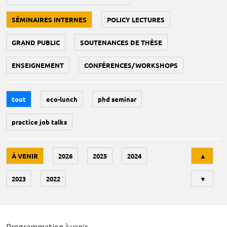
SÉMINAIRES INTERNES
POLICY LECTURES
GRAND PUBLIC
SOUTENANCES DE THÈSE
ENSEIGNEMENT
CONFÉRENCES/WORKSHOPS
tout
eco-lunch
phd seminar
practice job talks
Tri
À VENIR
2026
2025
2024
▲
2023
2022
▼
Programmation à venir