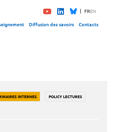
FR
EN
seignement
Diffusion des savoirs
Contacts
MINAIRES INTERNES
POLICY LECTURES