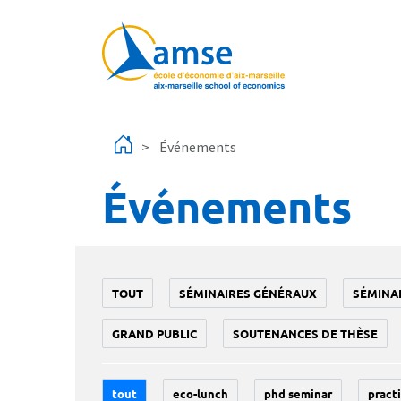
Aller au contenu principal
Événements
Événements
TOUT
SÉMINAIRES GÉNÉRAUX
SÉMINA
GRAND PUBLIC
SOUTENANCES DE THÈSE
tout
eco-lunch
phd seminar
practi