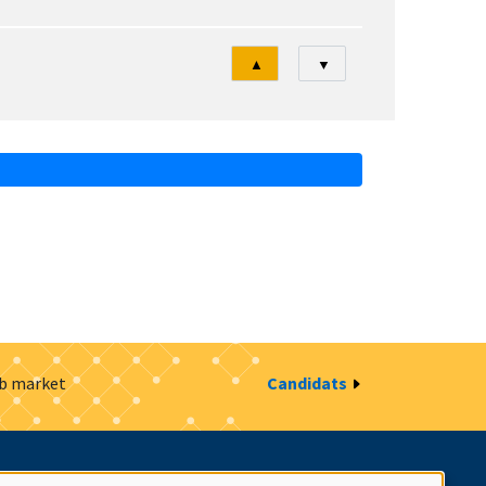
Tri
▲
▼
ob market
Candidats
estion des cookies
Intranet