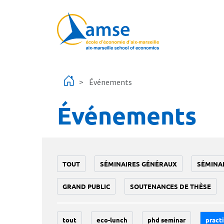
Aller au contenu principal
Événements
Événements
TOUT
SÉMINAIRES GÉNÉRAUX
SÉMINA
GRAND PUBLIC
SOUTENANCES DE THÈSE
tout
eco-lunch
phd seminar
practi