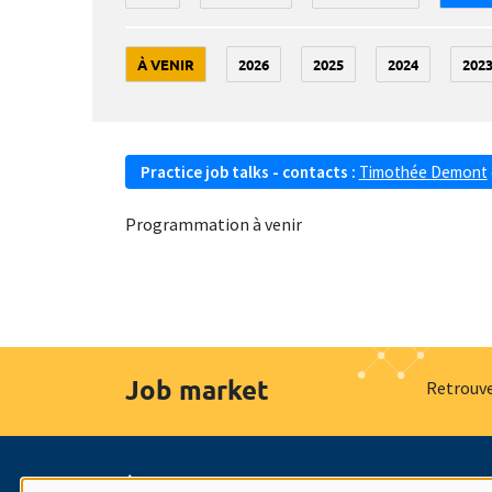
À VENIR
2026
2025
2024
202
Practice job talks - contacts :
Timothée Demont
Programmation à venir
Job market
Retrouve
À propos
Nos engagements
Hommage à