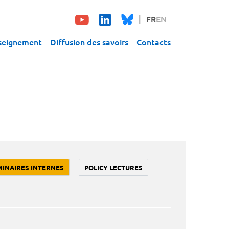
FR
EN
seignement
Diffusion des savoirs
Contacts
MINAIRES INTERNES
POLICY LECTURES