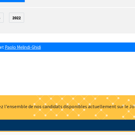
3
2022
et
Paolo Melindi-Ghidi
z l'ensemble de nos candidats disponibles actuellement sur le J
Actualités
Offres d'emploi
Presse
Mentions légales
G