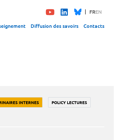
FR
EN
seignement
Diffusion des savoirs
Contacts
MINAIRES INTERNES
POLICY LECTURES