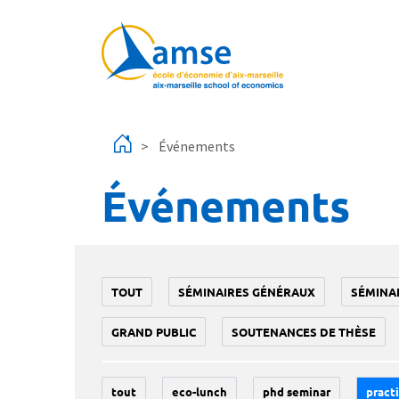
Aller au contenu principal
Événements
Événements
TOUT
SÉMINAIRES GÉNÉRAUX
SÉMINA
GRAND PUBLIC
SOUTENANCES DE THÈSE
tout
eco-lunch
phd seminar
practi