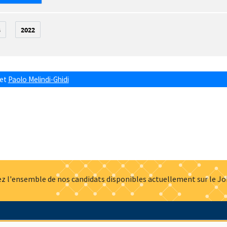
3
2022
et
Paolo Melindi-Ghidi
z l'ensemble de nos candidats disponibles actuellement sur le J
Actualités
Offres d'emploi
Presse
Mentions légales
G