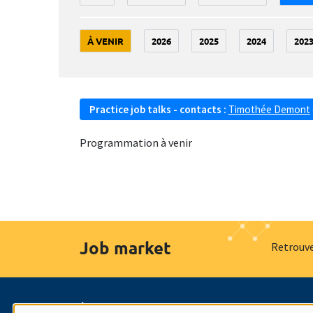
À VENIR
2026
2025
2024
202
Practice job talks - contacts :
Timothée Demont
Programmation à venir
Job market
Retrouve
À propos
Nos engagements
Hommage à