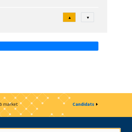
Tri
▲
▼
ob market
Candidats
estion des cookies
Intranet