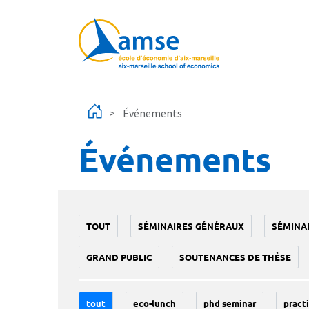
Aller au contenu principal
Événements
Événements
TOUT
SÉMINAIRES GÉNÉRAUX
SÉMINA
GRAND PUBLIC
SOUTENANCES DE THÈSE
tout
eco-lunch
phd seminar
practi