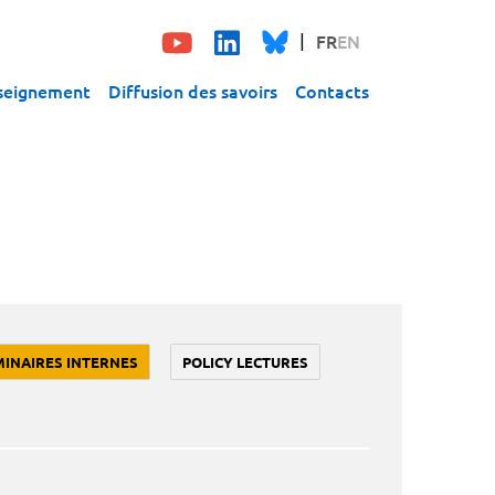
FR
EN
seignement
Diffusion des savoirs
Contacts
MINAIRES INTERNES
POLICY LECTURES