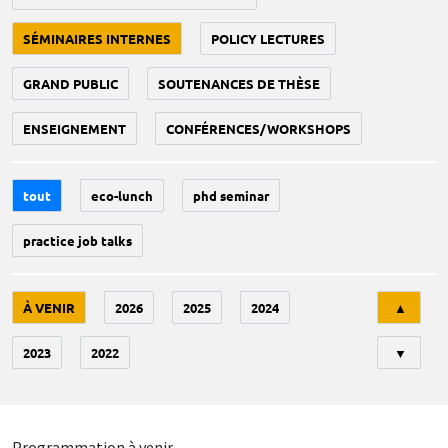
SÉMINAIRES INTERNES
POLICY LECTURES
GRAND PUBLIC
SOUTENANCES DE THÈSE
ENSEIGNEMENT
CONFÉRENCES/WORKSHOPS
tout
eco-lunch
phd seminar
practice job talks
Tri
À VENIR
2026
2025
2024
▲
2023
2022
▼
Programmation à venir