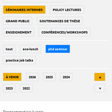
SÉMINAIRES INTERNES
POLICY LECTURES
GRAND PUBLIC
SOUTENANCES DE THÈSE
ENSEIGNEMENT
CONFÉRENCES/WORKSHOPS
tout
eco-lunch
phd seminar
practice job talks
Tri
À VENIR
2026
2025
2024
▲
2023
2022
▼
Programmation à venir