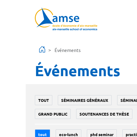
Aller au contenu principal
Événements
Événements
TOUT
SÉMINAIRES GÉNÉRAUX
SÉMINA
GRAND PUBLIC
SOUTENANCES DE THÈSE
tout
eco-lunch
phd seminar
practi