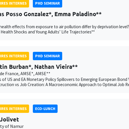
IRES INTERNES
PHD SEMINAR
as Posso Gonzalez*, Emma Paladino**
ealth effects from exposure to air pollution differ by deprivation l
 Health Shocks and Young Adults’ Life Trajectories**
IRES INTERNES
PHD SEMINAR
tin Burban*, Nathan Vieira**
de France, AMSE*, AMSE**
 of US and EA Monetary Policy Spillovers to Emerging European Bond Y
ruction vs Job Creation: A Macroeconomic Approach to Optimal Job R
IRES INTERNES
ECO-LUNCH
Jolivet
ity of Namur