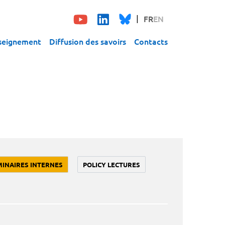
FR
EN
seignement
Diffusion des savoirs
Contacts
MINAIRES INTERNES
POLICY LECTURES