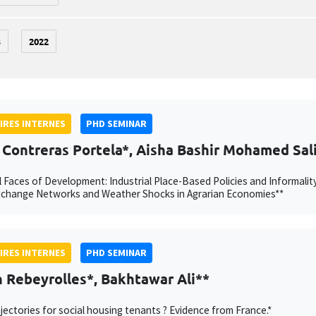
3
2022
IRES INTERNES
PHD SEMINAR
 Contreras Portela*, Aisha Bashir Mohamed Sal
 Faces of Development: Industrial Place-Based Policies and Informalit
xchange Networks and Weather Shocks in Agrarian Economies**
IRES INTERNES
PHD SEMINAR
 Rebeyrolles*, Bakhtawar Ali**
jectories for social housing tenants ? Evidence from France.*