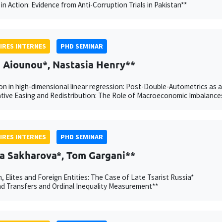
in Action: Evidence from Anti-Corruption Trials in Pakistan**
IRES INTERNES
PHD SEMINAR
h Aiounou*, Nastasia Henry**
on in high-dimensional linear regression: Post-Double-Autometrics as 
tive Easing and Redistribution: The Role of Macroeconomic Imbalance
IRES INTERNES
PHD SEMINAR
a Sakharova*, Tom Gargani**
n, Elites and Foreign Entities: The Case of Late Tsarist Russia*
 Transfers and Ordinal Inequality Measurement**