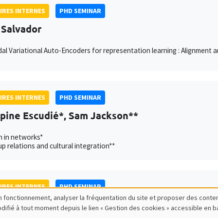
IRES INTERNES
PHD SEMINAR
 Salvador
al Variational Auto-Encoders for representation learning : Alignment
IRES INTERNES
PHD SEMINAR
ppine Escudié*, Sam Jackson**
n in networks*
p relations and cultural integration**
IRES INTERNES
PHD SEMINAR
bon fonctionnement, analyser la fréquentation du site et proposer des conte
lde Esposito*, Johannes Schrön**
modifié à tout moment depuis le lien « Gestion des cookies » accessible en 
University of Konstanz**