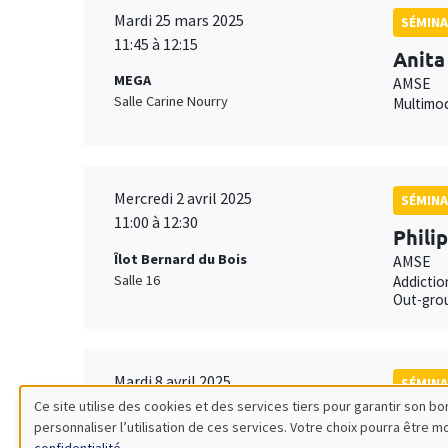
Mardi 25 mars 2025
SÉMINA
11:45 à 12:15
Anita
MEGA
AMSE
Salle Carine Nourry
Multimod
Mercredi 2 avril 2025
SÉMINA
11:00 à 12:30
Phili
Îlot Bernard du Bois
AMSE
Salle 16
Addictio
Out-grou
Mardi 8 avril 2025
SÉMINA
11:00 à 12:30
Ce site utilise des cookies et des services tiers pour garantir son 
Mathi
personnaliser l’utilisation de ces services. Votre choix pourra être 
Utilisation
Îlot Bernard du Bois
AMSE*, 
confidentialité
.