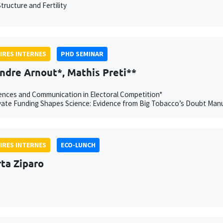
tructure and Fertility
IRES INTERNES
PHD SEMINAR
ndre Arnout*, Mathis Preti**
nces and Communication in Electoral Competition*
ate Funding Shapes Science: Evidence from Big Tobacco’s Doubt Manu
IRES INTERNES
ECO-LUNCH
ta Ziparo