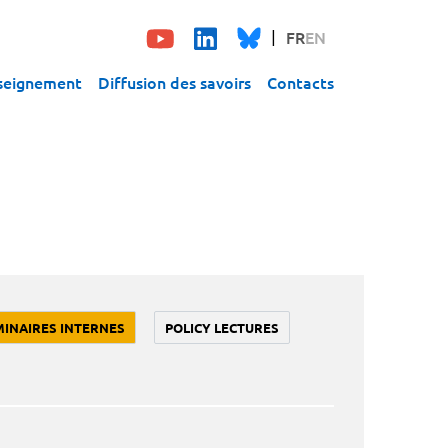
FR
EN
seignement
Diffusion des savoirs
Contacts
MINAIRES INTERNES
POLICY LECTURES