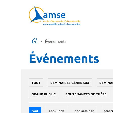
Aller au contenu principal
Événements
Événements
TOUT
SÉMINAIRES GÉNÉRAUX
SÉMINA
GRAND PUBLIC
SOUTENANCES DE THÈSE
tout
eco-lunch
phd seminar
practi