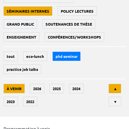
SÉMINAIRES INTERNES
POLICY LECTURES
GRAND PUBLIC
SOUTENANCES DE THÈSE
ENSEIGNEMENT
CONFÉRENCES/WORKSHOPS
tout
eco-lunch
phd seminar
practice job talks
Tri
À VENIR
2026
2025
2024
▲
2023
2022
▼
Programmation à venir