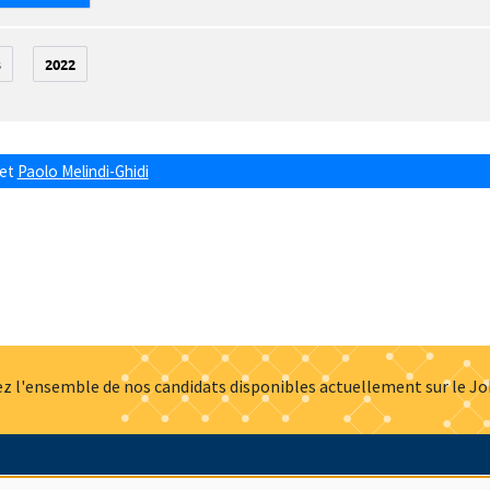
3
2022
et
Paolo Melindi-Ghidi
z l'ensemble de nos candidats disponibles actuellement sur le J
Actualités
Offres d'emploi
Presse
Mentions légales
G