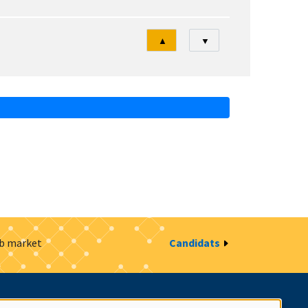
Tri
▲
▼
ob market
Candidats
estion des cookies
Intranet