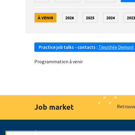
À VENIR
2026
2025
2024
202
Practice job talks - contacts :
Timothée Demont
Programmation à venir
Job market
Retrouve
À propos
Nos engagements
Hommage à