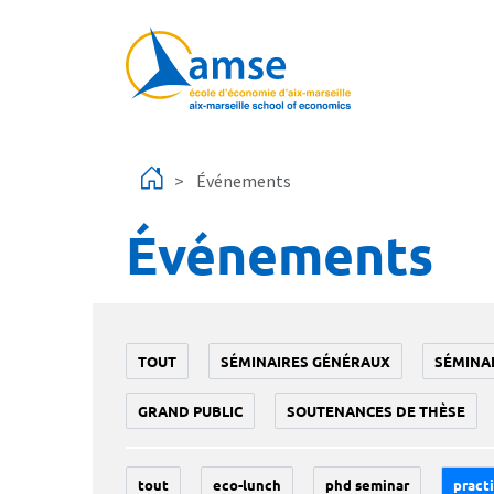
Aller au contenu principal
Événements
Événements
TOUT
SÉMINAIRES GÉNÉRAUX
SÉMINA
GRAND PUBLIC
SOUTENANCES DE THÈSE
tout
eco-lunch
phd seminar
practi