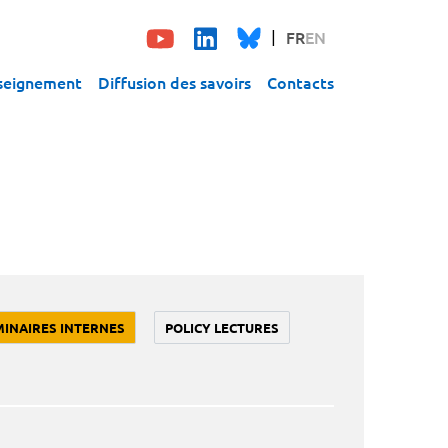
FR
EN
seignement
Diffusion des savoirs
Contacts
MINAIRES INTERNES
POLICY LECTURES