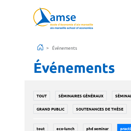
Aller au contenu principal
Événements
Événements
TOUT
SÉMINAIRES GÉNÉRAUX
SÉMINA
GRAND PUBLIC
SOUTENANCES DE THÈSE
tout
eco-lunch
phd seminar
practi