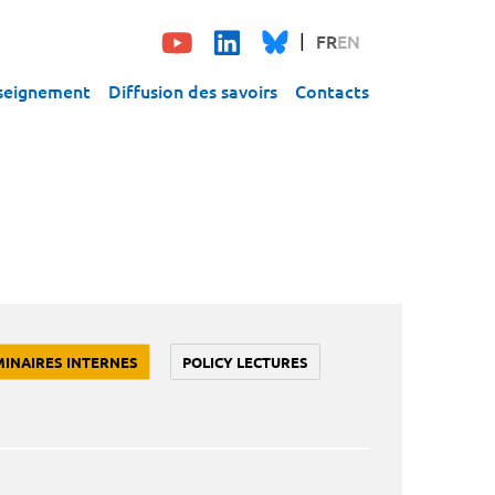
FR
EN
seignement
Diffusion des savoirs
Contacts
MINAIRES INTERNES
POLICY LECTURES