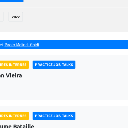
3
2022
et
Paolo Melindi-Ghidi
IRES INTERNES
PRACTICE JOB TALKS
n Vieira
IRES INTERNES
PRACTICE JOB TALKS
aume Bataille