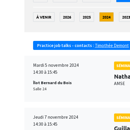
À VENIR
2026
2025
2024
202
Practice job talks - contacts :
Timothée Demont
Mardi 5 novembre 2024
SÉMINA
14:30 à 15:45
Natha
Îlot Bernard du Bois
AMSE
Salle 24
Jeudi 7 novembre 2024
SÉMINA
14:30 à 15:45
Guill