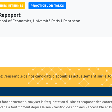
IRES INTERNES
PRACTICE JOB TALKS
Rapoport
chool of Economics, Université Paris 1 Panthéon
z l'ensemble de nos candidats disponibles actuellement sur le J
Actualités
Offres d'emploi
Presse
Mentions légales
G
bon fonctionnement, analyser la fréquentation du site et proposer des conte
modifié à tout moment depuis le lien « Gestion des cookies » accessible en 