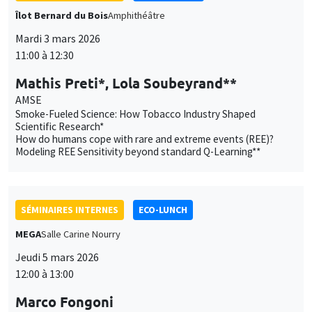
Îlot Bernard du Bois
Amphithéâtre
Mardi 3 mars 2026
11:00 à 12:30
Mathis Preti*, Lola Soubeyrand**
AMSE
Smoke-Fueled Science: How Tobacco Industry Shaped
Scientific Research*
How do humans cope with rare and extreme events (REE)?
Modeling REE Sensitivity beyond standard Q-Learning**
SÉMINAIRES INTERNES
ECO-LUNCH
MEGA
Salle Carine Nourry
Jeudi 5 mars 2026
12:00 à 13:00
Marco Fongoni