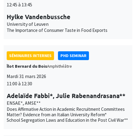
Utilisation
fonctionnement, analyser la fréquentation du site et proposer des
12:45 à 13:45
contenus multimédias. Vous êtes libre d’accepter, de refuser ou de
des
Hylke Vandenbussche
personnaliser l’utilisation de ces services. Votre choix pourra être
modifié à tout moment depuis le lien « Gestion des cookies »
données
University of Leuven
accessible en bas de page. Pour en savoir plus, consultez notre
The Importance of Consumer Taste in Food Exports
personnelles
politique de confidentialité
.
et
Personnaliser
Refuser
Accepter
des
SÉMINAIRES INTERNES
PHD SEMINAR
cookies
Îlot Bernard du Bois
Amphithéâtre
Mardi 31 mars 2026
11:00 à 12:30
Adelaïde Fabbi*, Julie Rabenandrasana**
ENSAE*, AMSE**
Does Affirmative Action in Academic Recruitment Committees
Matter? Evidence from an Italian University Reform*
School Segregation Laws and Education in the Post Civil War**