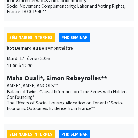
Innovation networks and labour mobility*
Social Movement Complementarity: Labor and Voting Rights,
France 1870-1940**
SÉMINAIRES INTERNES
PHD SEMINAR
Îlot Bernard du Bois
Amphithéâtre
Mardi 17 février 2026
11:00 à 12:30
Maha Ouali*, Simon Rebeyrolles**
AMSE*, AMSE, ANCOLS**
Balanced Twins: Causal Inference on Time Series with Hidden
Confounding*
The Effects of Social Housing Allocation on Tenants’ Socio-
Economic Outcomes. Evidence from France**
SÉMINAIRES INTERNES
PHD SEMINAR