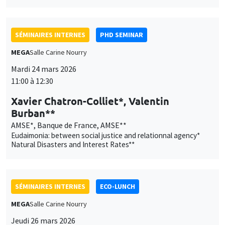
SÉMINAIRES INTERNES
PHD SEMINAR
MEGA
Salle Carine Nourry
Mardi 24 mars 2026
11:00 à 12:30
Xavier Chatron-Colliet*, Valentin
Burban**
AMSE*, Banque de France, AMSE**
Eudaimonia: between social justice and relationnal agency*
Natural Disasters and Interest Rates**
SÉMINAIRES INTERNES
ECO-LUNCH
MEGA
Salle Carine Nourry
Ce site utilise des cookies et des services tiers pour garantir son bon
Jeudi 26 mars 2026