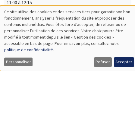
11:00 à 12:15
Anisha Ghosh*, Marco Matani**
AMSE
Ramadan Observance and Child Punishment: Cross-country
Evidence*
The Proximity-Concentration Trade-Off under Variable Markups
and Multiproduct Firms**
SÉMINAIRES INTERNES
ECO-LUNCH
MEGA
Salle Carine Nourry
Jeudi 7 mai 2026
12:00 à 13:00
Amit Dekel
AMSE
Splitting a Pie Without Bargaining