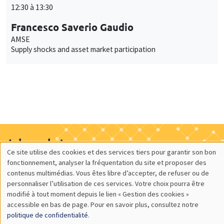
12:30 à 13:30
Francesco Saverio Gaudio
AMSE
Supply shocks and asset market participation
Job market
Ce site utilise des cookies et des services tiers pour garantir son bon
Retrouvez l'ensemble de nos candidats disponibles
Utilisation
fonctionnement, analyser la fréquentation du site et proposer des
actuellement sur le Job market
contenus multimédias. Vous êtes libre d’accepter, de refuser ou de
des
Candidats
personnaliser l’utilisation de ces services. Votre choix pourra être
modifié à tout moment depuis le lien « Gestion des cookies »
données
accessible en bas de page. Pour en savoir plus, consultez notre
personnelles
politique de confidentialité
.
À propos
Nos engagements