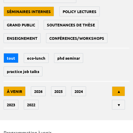
SÉMINAIRES INTERNES
POLICY LECTURES
GRAND PUBLIC
SOUTENANCES DE THÈSE
ENSEIGNEMENT
CONFÉRENCES/WORKSHOPS
tout
eco-lunch
phd seminar
practice job talks
Tri
À VENIR
2026
2025
2024
▲
2023
2022
▼
Programmation à venir