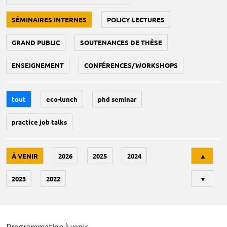
SÉMINAIRES INTERNES
POLICY LECTURES
GRAND PUBLIC
SOUTENANCES DE THÈSE
ENSEIGNEMENT
CONFÉRENCES/WORKSHOPS
tout
eco-lunch
phd seminar
practice job talks
Tri
À VENIR
2026
2025
2024
▲
2023
2022
▼
Programmation à venir