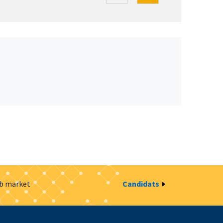
ob market
Candidats