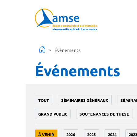
Aller au contenu principal
Événements
Événements
TOUT
SÉMINAIRES GÉNÉRAUX
SÉMINA
GRAND PUBLIC
SOUTENANCES DE THÈSE
À VENIR
2026
2025
2024
202