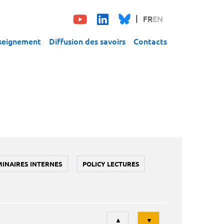
FR
EN
seignement
Diffusion des savoirs
Contacts
MINAIRES INTERNES
POLICY LECTURES
Tri
▲
▼