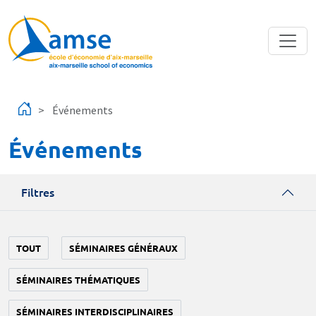
Aller au contenu principal
Événements
Événements
Filtres
TOUT
SÉMINAIRES GÉNÉRAUX
SÉMINAIRES THÉMATIQUES
SÉMINAIRES INTERDISCIPLINAIRES