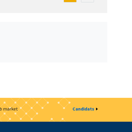
ob market
Candidats