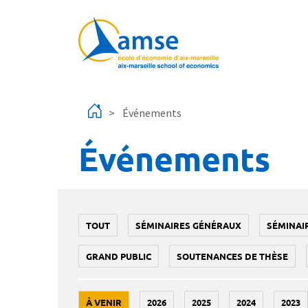
Aller au contenu principal
Événements
Événements
TOUT
SÉMINAIRES GÉNÉRAUX
SÉMINAI
GRAND PUBLIC
SOUTENANCES DE THÈSE
À VENIR
2026
2025
2024
2023