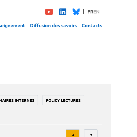
FR
EN
seignement
Diffusion des savoirs
Contacts
NAIRES INTERNES
POLICY LECTURES
Tri
▲
▼