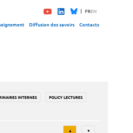
FR
EN
seignement
Diffusion des savoirs
Contacts
MINAIRES INTERNES
POLICY LECTURES
Tri
▲
▼