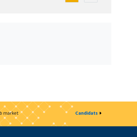
ob market
Candidats