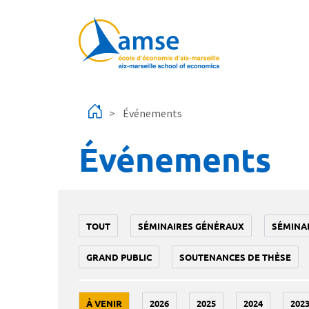
Aller au contenu principal
Événements
Événements
TOUT
SÉMINAIRES GÉNÉRAUX
SÉMINA
GRAND PUBLIC
SOUTENANCES DE THÈSE
À VENIR
2026
2025
2024
202