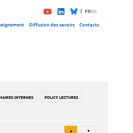
FR
EN
seignement
Diffusion des savoirs
Contacts
NAIRES INTERNES
POLICY LECTURES
Tri
▲
▼