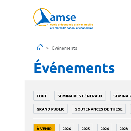
Aller au contenu principal
Événements
Événements
TOUT
SÉMINAIRES GÉNÉRAUX
SÉMINAI
GRAND PUBLIC
SOUTENANCES DE THÈSE
À VENIR
2026
2025
2024
2023