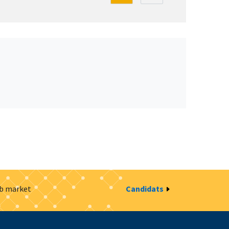
ob market
Candidats