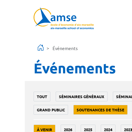
Aller au contenu principal
Événements
Événements
TOUT
SÉMINAIRES GÉNÉRAUX
SÉMINA
GRAND PUBLIC
SOUTENANCES DE THÈSE
À VENIR
2026
2025
2024
202