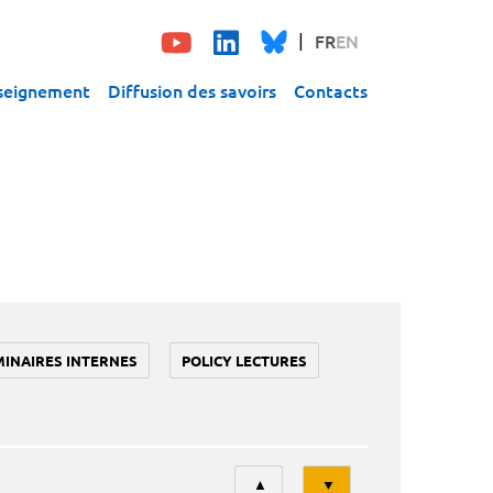
FR
EN
seignement
Diffusion des savoirs
Contacts
MINAIRES INTERNES
POLICY LECTURES
Tri
▲
▼