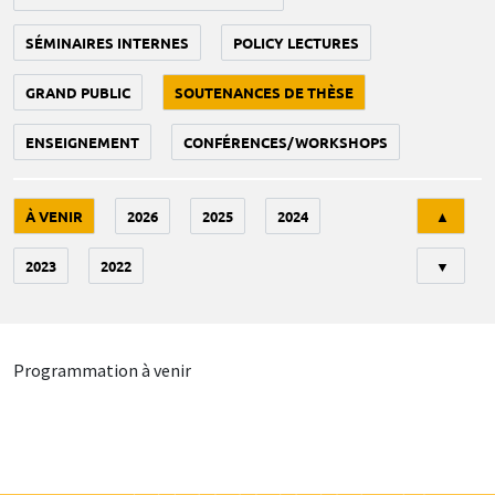
SÉMINAIRES INTERNES
POLICY LECTURES
GRAND PUBLIC
SOUTENANCES DE THÈSE
ENSEIGNEMENT
CONFÉRENCES/WORKSHOPS
Tri
À VENIR
2026
2025
2024
▲
2023
2022
▼
Programmation à venir