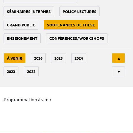
SÉMINAIRES INTERNES
POLICY LECTURES
GRAND PUBLIC
SOUTENANCES DE THÈSE
ENSEIGNEMENT
CONFÉRENCES/WORKSHOPS
Tri
À VENIR
2026
2025
2024
▲
2023
2022
▼
Programmation à venir