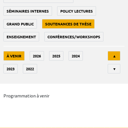
SÉMINAIRES INTERNES
POLICY LECTURES
GRAND PUBLIC
SOUTENANCES DE THÈSE
ENSEIGNEMENT
CONFÉRENCES/WORKSHOPS
Tri
À VENIR
2026
2025
2024
▲
2023
2022
▼
Programmation à venir