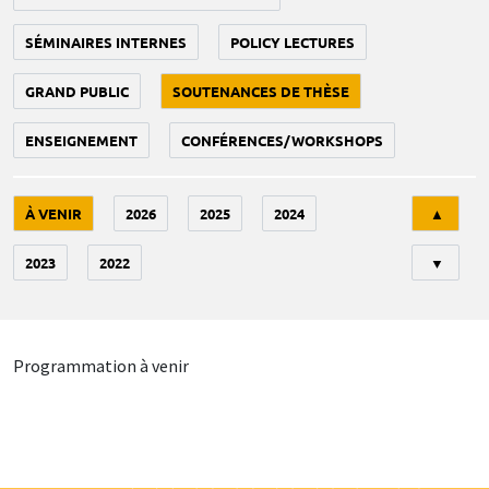
SÉMINAIRES INTERNES
POLICY LECTURES
GRAND PUBLIC
SOUTENANCES DE THÈSE
ENSEIGNEMENT
CONFÉRENCES/WORKSHOPS
Tri
À VENIR
2026
2025
2024
▲
2023
2022
▼
Programmation à venir