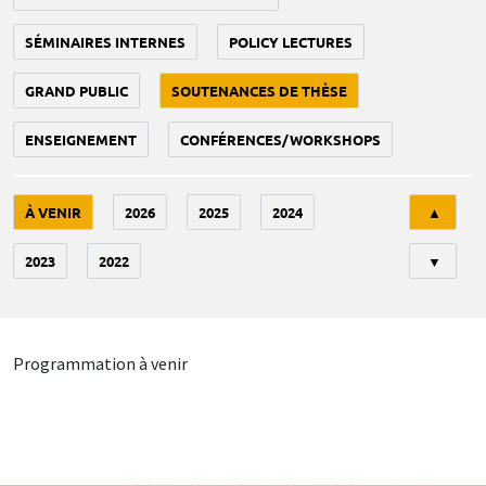
SÉMINAIRES INTERNES
POLICY LECTURES
GRAND PUBLIC
SOUTENANCES DE THÈSE
ENSEIGNEMENT
CONFÉRENCES/WORKSHOPS
Tri
À VENIR
2026
2025
2024
▲
2023
2022
▼
Programmation à venir