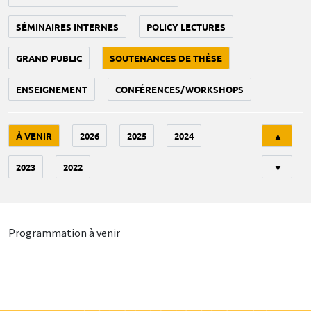
SÉMINAIRES INTERNES
POLICY LECTURES
GRAND PUBLIC
SOUTENANCES DE THÈSE
ENSEIGNEMENT
CONFÉRENCES/WORKSHOPS
Tri
À VENIR
2026
2025
2024
▲
2023
2022
▼
Programmation à venir