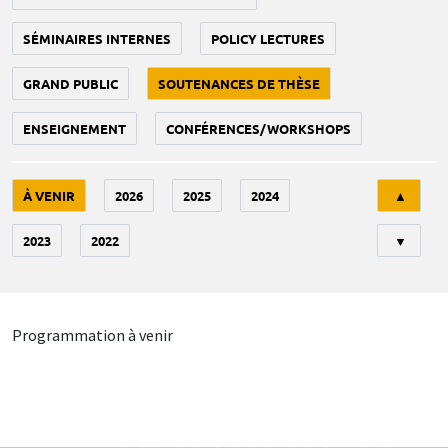
SÉMINAIRES INTERNES
POLICY LECTURES
GRAND PUBLIC
SOUTENANCES DE THÈSE
ENSEIGNEMENT
CONFÉRENCES/WORKSHOPS
Tri
À VENIR
2026
2025
2024
▲
2023
2022
▼
Programmation à venir