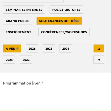
SÉMINAIRES INTERNES
POLICY LECTURES
GRAND PUBLIC
SOUTENANCES DE THÈSE
ENSEIGNEMENT
CONFÉRENCES/WORKSHOPS
Tri
À VENIR
2026
2025
2024
▲
2023
2022
▼
Programmation à venir