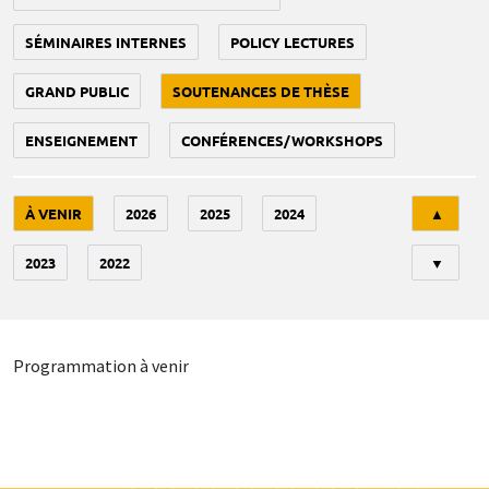
SÉMINAIRES INTERNES
POLICY LECTURES
GRAND PUBLIC
SOUTENANCES DE THÈSE
ENSEIGNEMENT
CONFÉRENCES/WORKSHOPS
Tri
À VENIR
2026
2025
2024
▲
2023
2022
▼
Programmation à venir