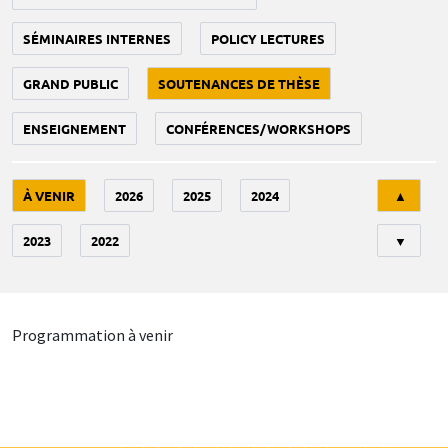
SÉMINAIRES INTERNES
POLICY LECTURES
GRAND PUBLIC
SOUTENANCES DE THÈSE
ENSEIGNEMENT
CONFÉRENCES/WORKSHOPS
Tri
À VENIR
2026
2025
2024
▲
2023
2022
▼
Programmation à venir