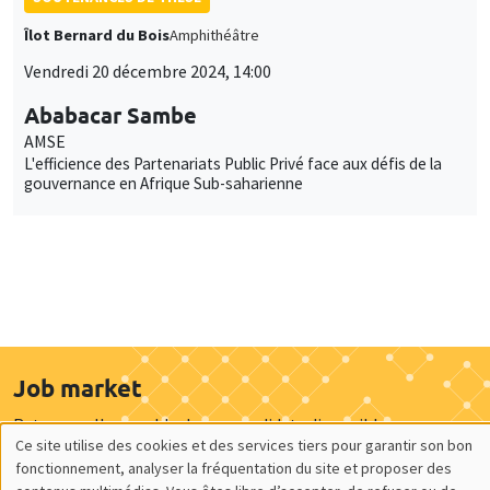
Îlot Bernard du Bois
Amphithéâtre
Vendredi 20 décembre 2024, 14:00
Ababacar Sambe
AMSE
L'efficience des Partenariats Public Privé face aux défis de la
gouvernance en Afrique Sub-saharienne
Job market
Retrouvez l'ensemble de nos candidats disponibles
Ce site utilise des cookies et des services tiers pour garantir son bon
actuellement sur le Job market
Utilisation
fonctionnement, analyser la fréquentation du site et proposer des
Candidats