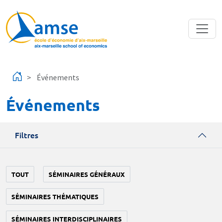
Aller au contenu principal
Événements
Événements
Filtres
TOUT
SÉMINAIRES GÉNÉRAUX
SÉMINAIRES THÉMATIQUES
SÉMINAIRES INTERDISCIPLINAIRES