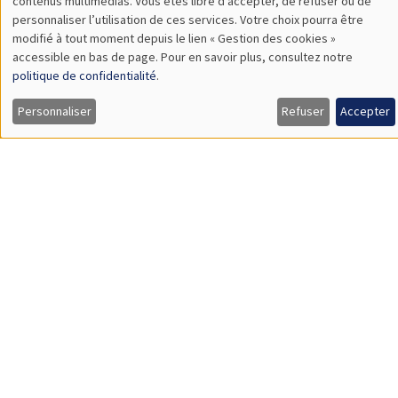
contenus multimédias. Vous êtes libre d’accepter, de refuser ou de
des
personnaliser l’utilisation de ces services. Votre choix pourra être
modifié à tout moment depuis le lien « Gestion des cookies »
données
À propos
Nos engagements
accessible en bas de page. Pour en savoir plus, consultez notre
personnelles
politique de confidentialité
.
Hommage à
Actualités
et
Personnaliser
Refuser
Accepter
Offres d'emploi
Presse
des
cookies
Mentions légales
Gestion des cookies
Intranet