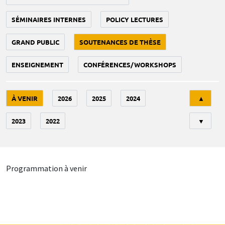
SÉMINAIRES INTERNES
POLICY LECTURES
GRAND PUBLIC
SOUTENANCES DE THÈSE
ENSEIGNEMENT
CONFÉRENCES/WORKSHOPS
Tri
À VENIR
2026
2025
2024
▲
2023
2022
▼
Programmation à venir