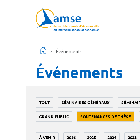
Aller au contenu principal
Événements
Événements
TOUT
SÉMINAIRES GÉNÉRAUX
SÉMINAI
GRAND PUBLIC
SOUTENANCES DE THÈSE
À VENIR
2026
2025
2024
2023