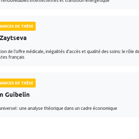
 renouvelables intermittentes et transition énergétique
ANCES DE THÈSE
Zaytseva
ion de l’offre médicale, inégalités d’accès et qualité des soins: le rôl
stes français
ANCES DE THÈSE
an Guibelin
niversel : une analyse théorique dans un cadre économique