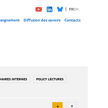
FR
EN
seignement
Diffusion des savoirs
Contacts
NAIRES INTERNES
POLICY LECTURES
Tri
▲
▼