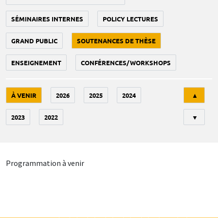
SÉMINAIRES INTERNES
POLICY LECTURES
GRAND PUBLIC
SOUTENANCES DE THÈSE
ENSEIGNEMENT
CONFÉRENCES/WORKSHOPS
Tri
À VENIR
2026
2025
2024
▲
2023
2022
▼
Programmation à venir