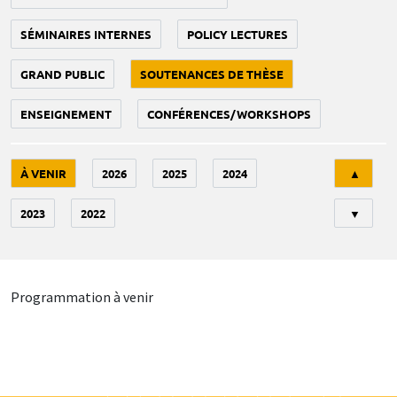
SÉMINAIRES INTERNES
POLICY LECTURES
GRAND PUBLIC
SOUTENANCES DE THÈSE
ENSEIGNEMENT
CONFÉRENCES/WORKSHOPS
Tri
À VENIR
2026
2025
2024
▲
2023
2022
▼
Programmation à venir