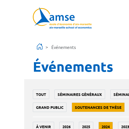
Aller au contenu principal
Événements
Événements
TOUT
SÉMINAIRES GÉNÉRAUX
SÉMINA
GRAND PUBLIC
SOUTENANCES DE THÈSE
À VENIR
2026
2025
2024
202