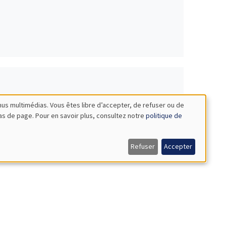
nus multimédias. Vous êtes libre d’accepter, de refuser ou de
bas de page. Pour en savoir plus, consultez notre
politique de
Afrique Sub-saharienne
Refuser
Accepter
ob market
Candidats