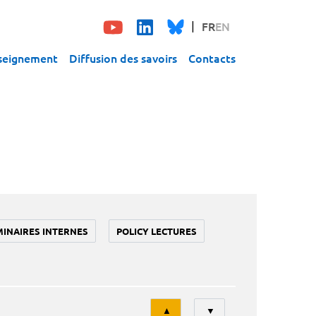
FR
EN
seignement
Diffusion des savoirs
Contacts
MINAIRES INTERNES
POLICY LECTURES
Tri
▲
▼