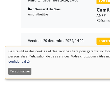
Mardi 17 décembre 2024, 14:00
SOUTEN
Camil
Îlot Bernard du Bois
Amphithéâtre
AMSE
Réforme
Vendredi 20 décembre 2024, 14:00
SOUTEN
Abab
Îlot Bernard du Bois
Ce site utilise des cookies et des services tiers pour garantir son 
Amphithéâtre
AMSE
personnaliser l’utilisation de ces services. Votre choix pourra être 
Utilisation
L'effici
confidentialité
.
des
Personnaliser
données
personnelles
et
Job market
Retrouve