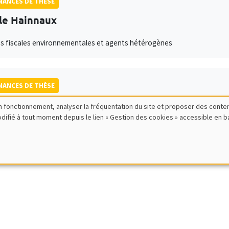
ANCES DE THÈSE
le Hainnaux
s fiscales environnementales et agents hétérogènes
ANCES DE THÈSE
acar Sambe
bon fonctionnement, analyser la fréquentation du site et proposer des conte
modifié à tout moment depuis le lien « Gestion des cookies » accessible en 
ence des Partenariats Public Privé face aux défis de la gouvernance en 
z l'ensemble de nos candidats disponibles actuellement sur le J