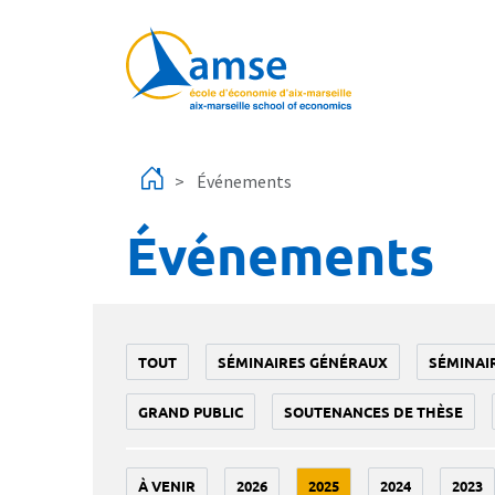
Aller au contenu principal
Événements
Événements
TOUT
SÉMINAIRES GÉNÉRAUX
SÉMINAI
GRAND PUBLIC
SOUTENANCES DE THÈSE
À VENIR
2026
2025
2024
2023