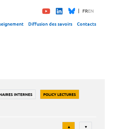
FR
EN
seignement
Diffusion des savoirs
Contacts
NAIRES INTERNES
POLICY LECTURES
Tri
▲
▼