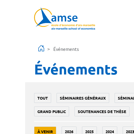
Aller au contenu principal
Événements
Événements
TOUT
SÉMINAIRES GÉNÉRAUX
SÉMINA
GRAND PUBLIC
SOUTENANCES DE THÈSE
À VENIR
2026
2025
2024
202