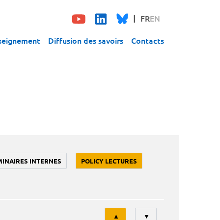
FR
EN
seignement
Diffusion des savoirs
Contacts
MINAIRES INTERNES
POLICY LECTURES
Tri
▲
▼