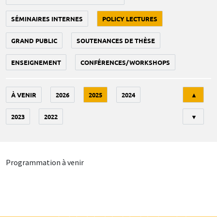
SÉMINAIRES INTERNES
POLICY LECTURES
GRAND PUBLIC
SOUTENANCES DE THÈSE
ENSEIGNEMENT
CONFÉRENCES/WORKSHOPS
Tri
À VENIR
2026
2025
2024
▲
2023
2022
▼
Programmation à venir